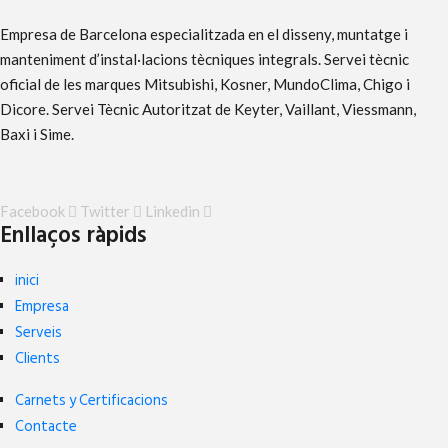
Empresa de Barcelona especialitzada en el disseny, muntatge i
manteniment d’instal·lacions tècniques integrals. Servei tècnic
oficial de les marques Mitsubishi, Kosner, MundoClima, Chigo i
Dicore. Servei Tècnic Autoritzat de Keyter, Vaillant, Viessmann,
Baxi i Sime.
Facebook
Twitter
Linkedin
Enllaços ràpids
inici
Empresa
Serveis
Clients
Carnets y Certificacions
Contacte