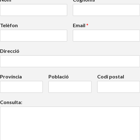
Telèfon
Email
*
Direcció
Província
Població
Codi postal
Consulta: