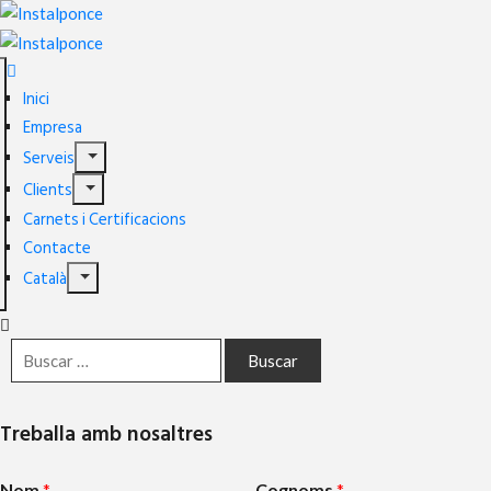
Inici
Empresa
Serveis
Clients
Carnets i Certificacions
Contacte
Català
Treballa amb nosaltres
Nom
*
Cognoms
*