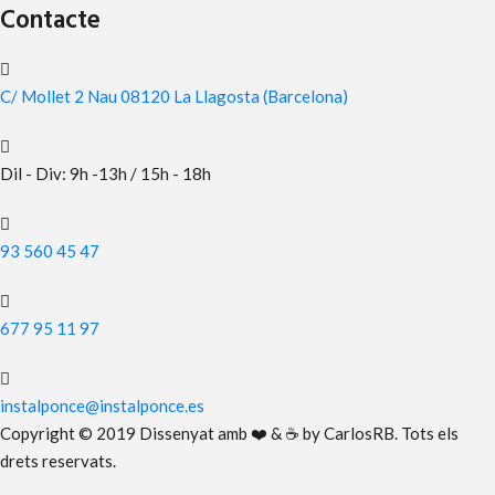
Contacte
C/ Mollet 2 Nau
08120 La Llagosta (Barcelona)
Dil - Div: 9h -13h / 15h - 18h
93 560 45 47
677 95 11 97
instalponce@instalponce.es
Copyright © 2019 Dissenyat amb ❤️ & ☕ by CarlosRB. Tots els
drets reservats.